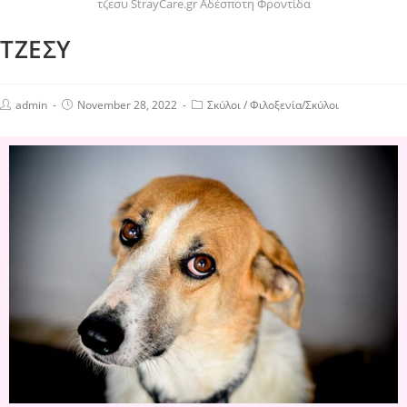
τζεσυ StrayCare.gr Αδέσποτη Φροντίδα
ΤΖΕΣΥ
admin
November 28, 2022
Σκύλοι
/
Φιλοξενία/Σκύλοι