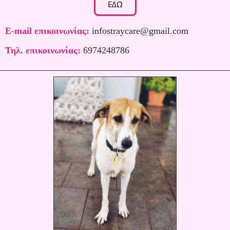
ΕΔΩ
E-mail επικοινωνίας:
infostraycare@gmail.com
Τηλ. επικοινωνίας:
6974248786