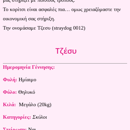
μας στηρίζει με πολλούς τρόπους.
Το κορίτσι είναι ασφαλές πια… ομως χρειαζόμαστε την
οικονομική σας στήριξη.
Την ονομάσαμε Τζεσυ (straydog 0012)
Τζέσυ
Hμερομηνία
Γέννησης:
Φυλή:
Ημίαιμο
Φύλο:
Θηλυκό
Κιλά:
Μεγάλο (20kg)
Κατηγορίες:
Σκύλοι
Στείρωση:
Ναι