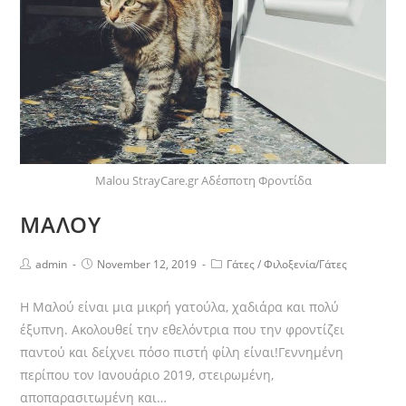
Malou StrayCare.gr Αδέσποτη Φροντίδα
ΜΑΛΟΥ
admin
November 12, 2019
Γάτες
/
Φιλοξενία/Γάτες
Η Μαλού είναι μια μικρή γατούλα, χαδιάρα και πολύ
έξυπνη. Ακολουθεί την εθελόντρια που την φροντίζει
παντού και δείχνει πόσο πιστή φίλη είναι!Γεννημένη
περίπου τον Ιανουάριο 2019, στειρωμένη,
αποπαρασιτωμένη και…