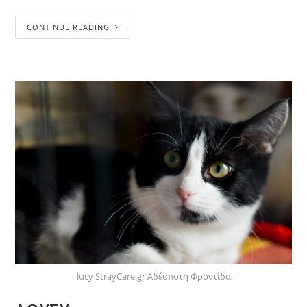
CONTINUE READING
lucy StrayCare.gr Αδέσποτη Φροντίδα