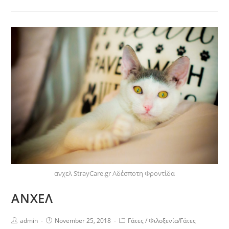
ανχελ StrayCare.gr Αδέσποτη Φροντίδα
ΑΝΧΕΛ
admin
November 25, 2018
Γάτες
/
Φιλοξενία/Γάτες