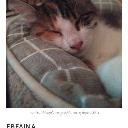
evelina StrayCare.gr Αδέσποτη Φροντίδα
ΕΒΕΛΙΝΑ