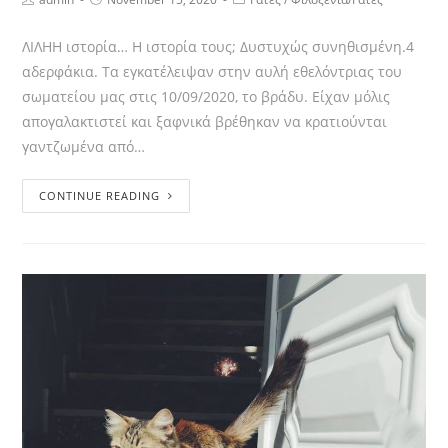
ΛΙΛΗΗ ιστορία… Η ιστορία τους; Δυστυχώς συνηθισμένη.4
αδερφάκια. Τα εγκατέλειψαν στην αυλή εθελόντριας του
σωματείου μας στις 10/09/2020, το βράδυ. Είχαν μόλις
απογαλακτιστεί και ξαφνικά βρέθηκαν να κρατιούνται
γαντζωμένα από…
CONTINUE READING