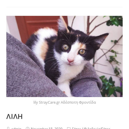
lily StrayCare.gr Αδέσποτη Φροντίδα
ΛΙΛΗ
admin
November 15, 2020
Γάτες
/
Φιλοξενία/Γάτες