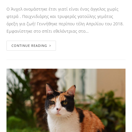
Ο Άνχελ ονομάστηκε έτσι γιατί είναι ένας άγγελος χωρίς
φτερά . Παιχνιδιάρης και τρυφερός γατούλης γεμάτος
όρεξη για ζωή! Γεννήθηκε περίπου τέλη Απριλίου του 2018.
Εμφανίστηκε στο σπίτι εθελόντριας στο…
CONTINUE READING