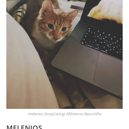
melenios StrayCare.gr Αδέσποτη Φροντίδα
MELENIOS