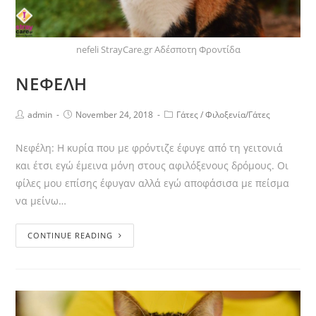
nefeli StrayCare.gr Αδέσποτη Φροντίδα
ΝΕΦΕΛΗ
admin
November 24, 2018
Γάτες
/
Φιλοξενία/Γάτες
Νεφέλη: Η κυρία που με φρόντιζε έφυγε από τη γειτονιά
και έτσι εγώ έμεινα μόνη στους αφιλόξενους δρόμους. Οι
φίλες μου επίσης έφυγαν αλλά εγώ αποφάσισα με πείσμα
να μείνω…
CONTINUE READING